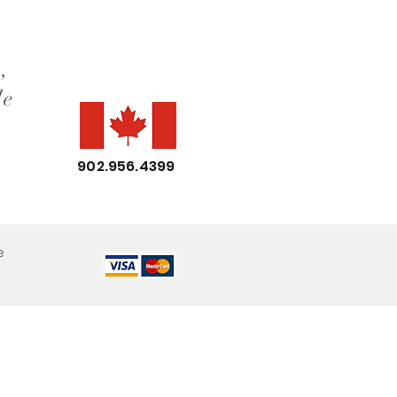
,
de
902.956.4399
e