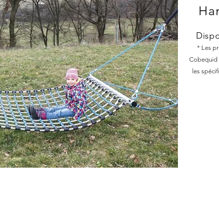
Ha
Dispo
* Les p
Cobequid C
les spéci