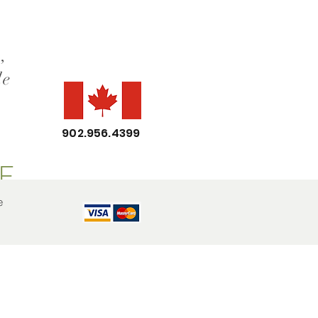
,
de
902.956.4399
E
e