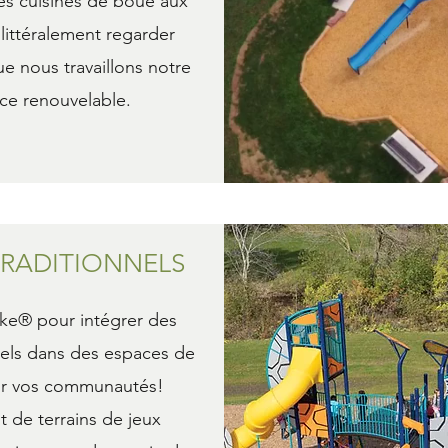
es cuisines de boue aux
ittéralement regarder
ue nous travaillons notre
rce renouvelable.
TRADITIONNELS
ke® pour intégrer des
nels dans des espaces de
ur vos communautés!
nt de terrains de jeux