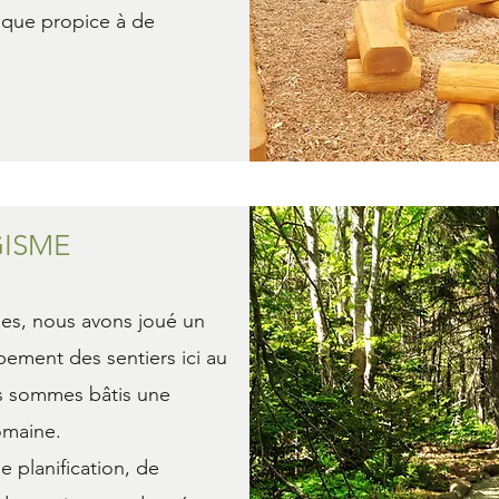
ique propice à de
GISME
es, nous avons joué un
pement des sentiers ici au
s sommes bâtis une
omaine.
 planification, de