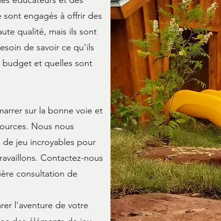
des éducateurs et des
e sont engagés à offrir des
aute qualité, mais ils sont
oin de savoir ce qu'ils
 budget et quelles sont
rrer sur la bonne voie et
sources. Nous nous
s de jeu incroyables pour
ravaillons. Contactez-nous
ère consultation de
er l'aventure de votre