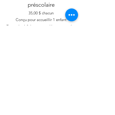
préscolaire
35,00 $ chacun
Conçu pour accueillir 1 enfant
Toutes les bûches sont pelées et poncées
à la main
La taille et la forme des bûches peuvent
varier
Diverses options de traitement du bois
disponibles
Les essences de bois optionnelles
comprennent:
Pruche de l'Est
Mélèze de l'Est
Cèdre blanc