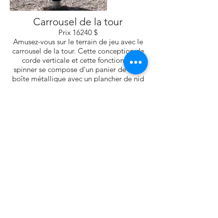
Carrousel de la tour
Prix ​​16240 $
Amusez-vous sur le terrain de jeu avec le
carrousel de la tour. Cette conception de
corde verticale et cette fonction de
spinner se compose d'un panier de style
boîte métallique avec un plancher de nid
d'oiseau. Les cordes en cascade créent les
formes générales avec un anneau central
offrant une robustesse supplémentaire.
Les enfants peuvent grimper, par-dessus et
dans le panier. Une fois à l'intérieur,
d'autres enfants peuvent les faire tourner.
La conception fermée offre aux cyclistes
un plus grand niveau de sécurité lorsqu'ils
tournent. La série Spinner développe
l'équilibre, la force, l'imagination et le
développement social. En tant
qu'attraction unique ou point culminant
de chaque terrain de jeu, cet équipement
de jeu autonome offre du plaisir pour une
gamme de groupes d'âge différents.