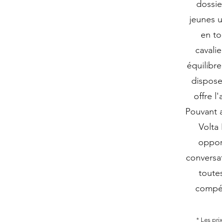
dossie
jeunes u
en to
cavalie
équilibre
dispose
offre l
Pouvant a
Volta 
opport
conversat
toute
compét
* Les pri