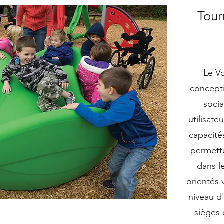
Tour
Le Vo
concepti
socia
utilisate
capacités
permette
dans l
orientés 
niveau d
sièges 