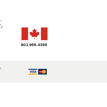
,
de
902.956.4399
e